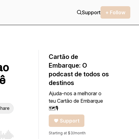
Support
+ Follow
Cartão de
ao
Embarque: O
podcast de todos os
sê
destinos
Ajuda-nos a melhorar o
teu Cartão de Embarque
🗺🎙
hare
Support
Starting at $3/month