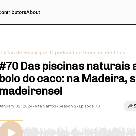
ontributors
About
Cartão de Embarque: O podcast de todos os destinos
#70 Das piscinas naturais 
bolo do caco: na Madeira, 
madeirense!
S
January 02, 2024
•
Rita Santos
•
Season 2
•
Episode 70