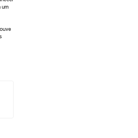
a um
houve
s