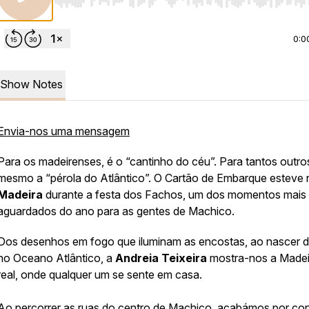
Use Left/Right to seek, Home/End to jump to start o
0:0
Show Notes
Envia-nos uma mensagem
Para os madeirenses, é o “cantinho do céu”. Para tantos outro
mesmo a “pérola do Atlântico”. O Cartão de Embarque esteve 
Madeira
durante a festa dos Fachos, um dos momentos mais
aguardados do ano para as gentes de Machico.
Dos desenhos em fogo que iluminam as encostas, ao nascer d
no Oceano Atlântico, a
Andreia Teixeira
mostra-nos a Madei
real, onde qualquer um se sente em casa.
Ao percorrer as ruas do centro de Machico, acabámos por co