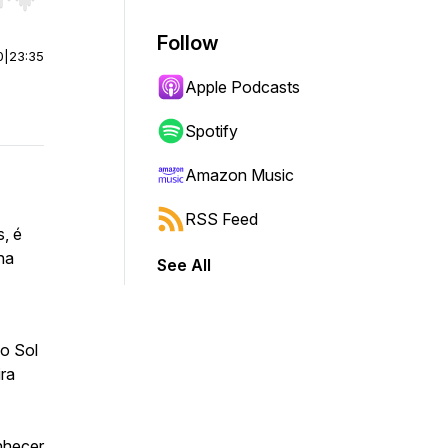
r end. Hold shift to jump forward or backward.
Follow
0
|
23:35
Apple Podcasts
Spotify
Amazon Music
RSS Feed
s, é
na
See All
o Sol
ra
nhecer