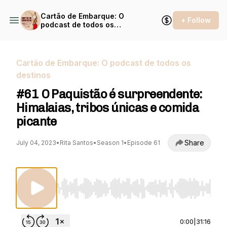
Cartão de Embarque: O
+ Follow
podcast de todos os
destinos
Cartão de Embarque: O podcast de todos os
destinos
#61 O Paquistão é surpreendente:
Himalaias, tribos únicas e comida
picante
Share
July 04, 2023
•
Rita Santos
•
Season 1
•
Episode 61
Use Left/Right to seek, Home/End to jump to st
0:00
|
31:16