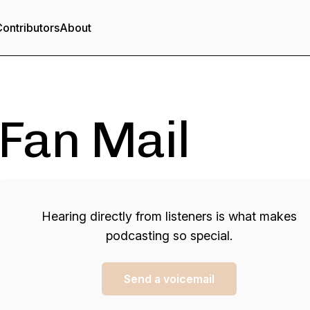
ontributors
About
Fan Mail
Hearing directly from listeners is what makes
podcasting so special.
Send a voicemail