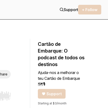
Support
+ Follow
Cartão de
Embarque: O
podcast de todos os
destinos
Ajuda-nos a melhorar o
hare
teu Cartão de Embarque
🗺🎙
Support
r end. Hold shift to jump forward or backward.
Starting at $3/month