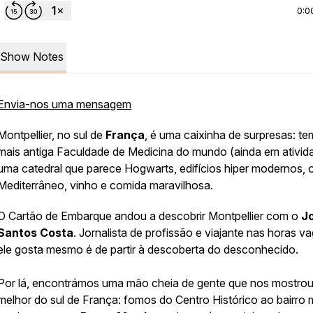
0:0
Show Notes
Envia-nos uma mensagem
Montpellier, no sul de
França
, é uma caixinha de surpresas: te
mais antiga Faculdade de Medicina do mundo (ainda em ativid
uma catedral que parece Hogwarts, edifícios hiper modernos, 
Mediterrâneo, vinho e comida maravilhosa.
O Cartão de Embarque andou a descobrir Montpellier com o
J
Santos Costa
. Jornalista de profissão e viajante nas horas va
ele gosta mesmo é de partir à descoberta do desconhecido.
Por lá, encontrámos uma mão cheia de gente que nos mostrou
melhor do sul de França: fomos do Centro Histórico ao bairro 