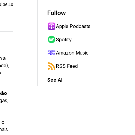
0
|
36:40
Follow
Apple Podcasts
Spotify
Amazon Music
m a
ade),
RSS Feed
o
See All
oão
gas,
 o
mais