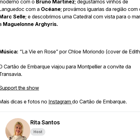
moderno com o
Bruno Martinez
; degustámos vinhos de
Languedoc com a
Océane
; provámos iguarias da região com 
Marc Selle
; e descobrimos uma Catedral com vista para o ma
a
Maguelonne Arghyris.
Música:
“La Vie en Rose” por Chloe Moriondo (cover de Edith
O Cartão de Embarque viajou para Montpellier a convite da
Transavia.
Support the show
Mais dicas e fotos no
Instagram
do Cartão de Embarque.
Rita Santos
Host