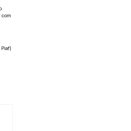
o
r com
 Piaf)