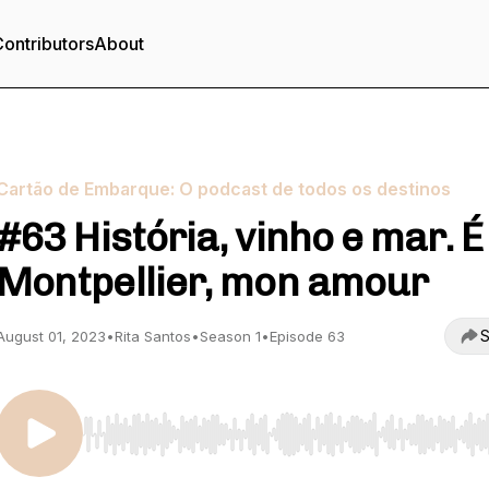
ontributors
About
Cartão de Embarque: O podcast de todos os destinos
#63 História, vinho e mar. É
Montpellier, mon amour
S
August 01, 2023
•
Rita Santos
•
Season 1
•
Episode 63
Use Left/Right to seek, Home/End to jump to start o