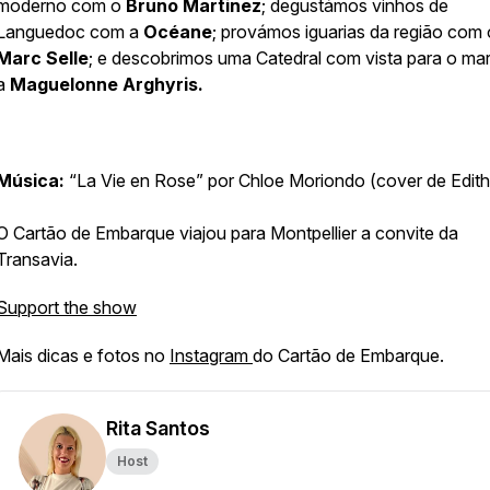
moderno com o
Bruno Martinez
; degustámos vinhos de
Languedoc com a
Océane
; provámos iguarias da região com 
Marc Selle
; e descobrimos uma Catedral com vista para o ma
a
Maguelonne Arghyris.
Música:
“La Vie en Rose” por Chloe Moriondo (cover de Edith
O Cartão de Embarque viajou para Montpellier a convite da
Transavia.
Support the show
Mais dicas e fotos no
Instagram
do Cartão de Embarque.
Rita Santos
Host