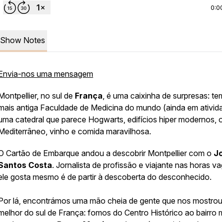
0:0
Show Notes
Envia-nos uma mensagem
Montpellier, no sul de
França
, é uma caixinha de surpresas: te
mais antiga Faculdade de Medicina do mundo (ainda em ativid
uma catedral que parece Hogwarts, edifícios hiper modernos, 
Mediterrâneo, vinho e comida maravilhosa.
O Cartão de Embarque andou a descobrir Montpellier com o
J
Santos Costa
. Jornalista de profissão e viajante nas horas va
ele gosta mesmo é de partir à descoberta do desconhecido.
Por lá, encontrámos uma mão cheia de gente que nos mostrou
melhor do sul de França: fomos do Centro Histórico ao bairro 