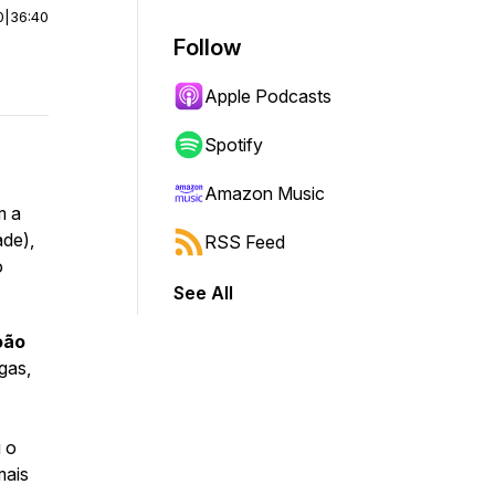
0
|
36:40
Follow
Apple Podcasts
Spotify
Amazon Music
m a
ade),
RSS Feed
o
See All
oão
gas,
 o
mais