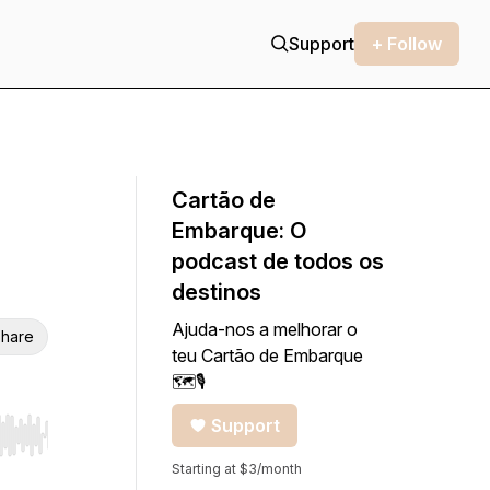
Support
+ Follow
Cartão de
Embarque: O
podcast de todos os
destinos
Ajuda-nos a melhorar o
hare
teu Cartão de Embarque
🗺🎙
Support
r end. Hold shift to jump forward or backward.
Starting at $3/month