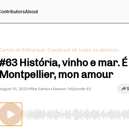
ontributors
About
Cartão de Embarque: O podcast de todos os destinos
#63 História, vinho e mar. É
Montpellier, mon amour
S
August 01, 2023
•
Rita Santos
•
Season 1
•
Episode 63
Use Left/Right to seek, Home/End to jump to start o