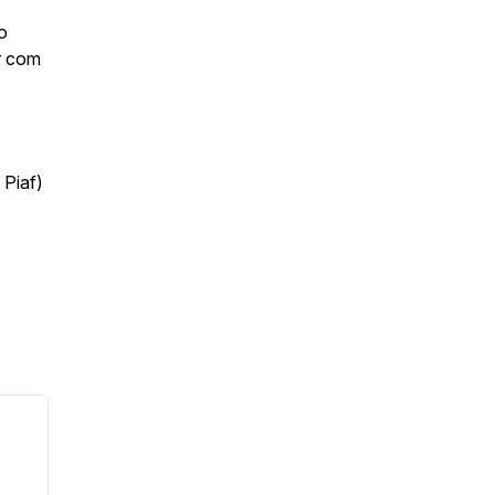
o
r com
 Piaf)