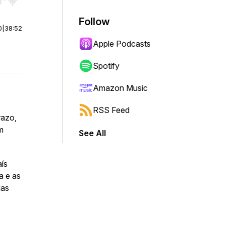
r end. Hold shift to jump forward or backward.
Follow
0
|
38:52
Apple Podcasts
Spotify
Amazon Music
RSS Feed
razo,
m
See All
aís
a e as
das