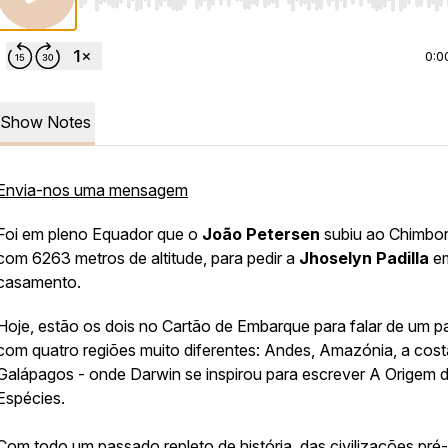
Use Left/Right to seek, Home/End to jump to start o
0:0
Show Notes
Envia-nos uma mensagem
Foi em pleno Equador que o
João Petersen
subiu ao Chimbo
com 6263 metros de altitude, para pedir a
Jhoselyn Padilla
e
casamento.
Hoje, estão os dois no Cartão de Embarque para falar de um p
com quatro regiões muito diferentes: Andes, Amazónia, a cost
Galápagos - onde Darwin se inspirou para escrever
A Origem 
Espécies
.
Com todo um passado repleto de história, das civilizações pré-