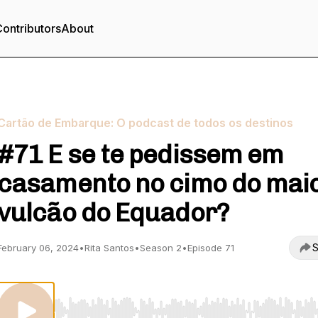
ontributors
About
Cartão de Embarque: O podcast de todos os destinos
#71 E se te pedissem em
casamento no cimo do mai
vulcão do Equador?
S
February 06, 2024
•
Rita Santos
•
Season 2
•
Episode 71