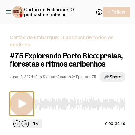
Cartão de Embarque: O
+ Follow
podcast de todos os
destinos
Cartão de Embarque: O podcast de todos os
destinos
#75 Explorando Porto Rico: praias,
florestas e ritmos caribenhos
Share
June 11, 2024
•
Rita Santos
•
Season 2
•
Episode 75
Use Left/Right to seek, Home/End to jump to st
0:00
|
39:49