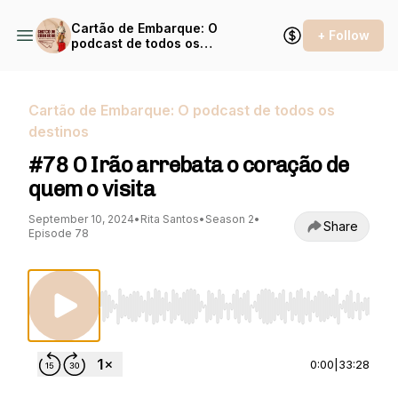
Cartão de Embarque: O
+ Follow
podcast de todos os
destinos
Cartão de Embarque: O podcast de todos os
destinos
#78 O Irão arrebata o coração de
quem o visita
September 10, 2024
•
Rita Santos
•
Season 2
•
Share
Episode 78
Use Left/Right to seek, Home/End to jump to st
0:00
|
33:28