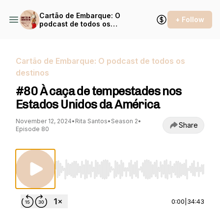
Cartão de Embarque: O
+ Follow
podcast de todos os
destinos
Cartão de Embarque: O podcast de todos os
destinos
#80 À caça de tempestades nos
Estados Unidos da América
November 12, 2024
•
Rita Santos
•
Season 2
•
Share
Episode 80
Use Left/Right to seek, Home/End to jump to st
0:00
|
34:43